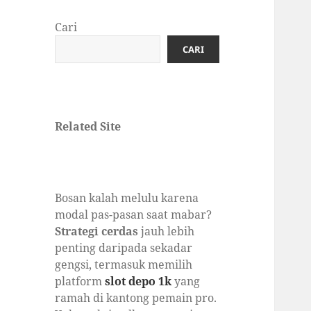
Cari
CARI
Related Site
Bosan kalah melulu karena
modal pas-pasan saat mabar?
Strategi cerdas
jauh lebih
penting daripada sekadar
gengsi, termasuk memilih
platform
slot depo 1k
yang
ramah di kantong pemain pro.