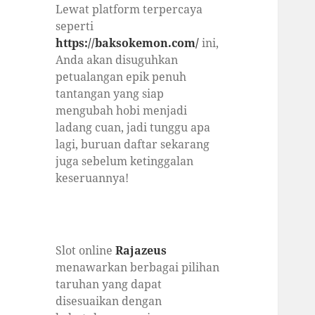
Lewat platform terpercaya
seperti
https://baksokemon.com/
ini,
Anda akan disuguhkan
petualangan epik penuh
tantangan yang siap
mengubah hobi menjadi
ladang cuan, jadi tunggu apa
lagi, buruan daftar sekarang
juga sebelum ketinggalan
keseruannya!
Slot online
Rajazeus
menawarkan berbagai pilihan
taruhan yang dapat
disesuaikan dengan