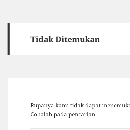
Tidak Ditemukan
Rupanya kami tidak dapat menemukan
Cobalah pada pencarian.