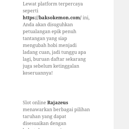
Lewat platform terpercaya
seperti
https://baksokemon.com/
ini,
Anda akan disuguhkan
petualangan epik penuh
tantangan yang siap
mengubah hobi menjadi
ladang cuan, jadi tunggu apa
lagi, buruan daftar sekarang
juga sebelum ketinggalan
keseruannya!
Slot online
Rajazeus
menawarkan berbagai pilihan
taruhan yang dapat
disesuaikan dengan