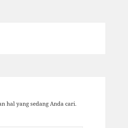
 hal yang sedang Anda cari.