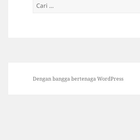
Cari
untuk:
Dengan bangga bertenaga WordPress