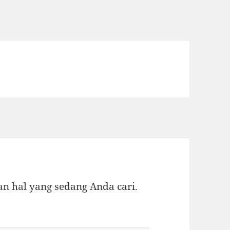
 hal yang sedang Anda cari.