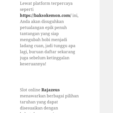
Lewat platform terpercaya
seperti
https://baksokemon.com/
ini,
Anda akan disuguhkan
petualangan epik penuh
tantangan yang siap
mengubah hobi menjadi
ladang cuan, jadi tunggu apa
lagi, buruan daftar sekarang
juga sebelum ketinggalan
keseruannya!
Slot online
Rajazeus
menawarkan berbagai pilihan
taruhan yang dapat
disesuaikan dengan