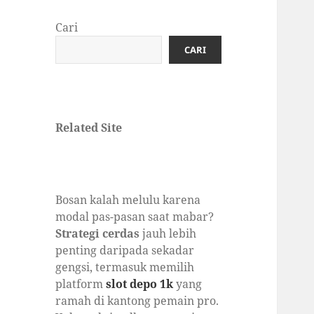
Cari
CARI
Related Site
Bosan kalah melulu karena
modal pas-pasan saat mabar?
Strategi cerdas
jauh lebih
penting daripada sekadar
gengsi, termasuk memilih
platform
slot depo 1k
yang
ramah di kantong pemain pro.