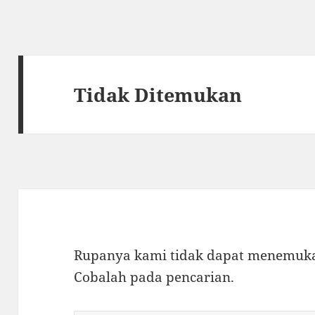
Tidak Ditemukan
Rupanya kami tidak dapat menemukan
Cobalah pada pencarian.