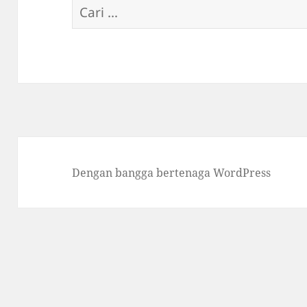
Cari
untuk:
Dengan bangga bertenaga WordPress